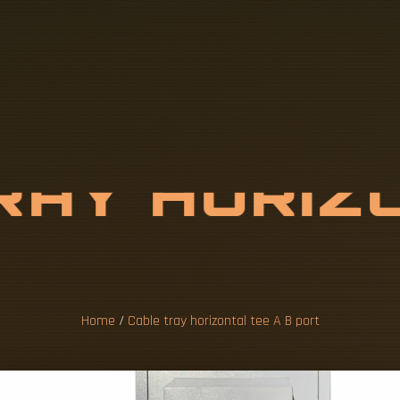
R
A
Y
H
O
R
I
Z
E
A
B
P
O
R
Home
/
Cable tray horizontal tee A B port