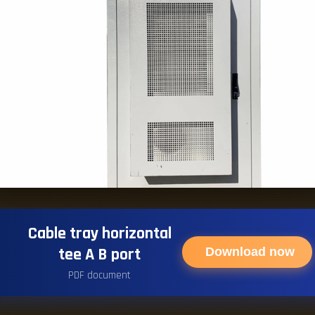
Cable tray horizontal
tee A B port
Download now
PDF document