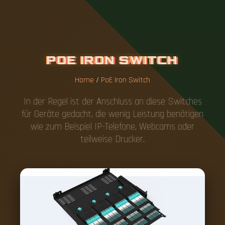
P
O
E
I
R
O
N
S
W
I
T
C
H
Home
/
PoE Iron Switch
In der Regel ist der Anschluss an diese Switches
für Geräte gedacht, die wenig Leistung benötigen
wie zum Beispiel IP-Telefone, Webcams oder
teilweise Drucker.