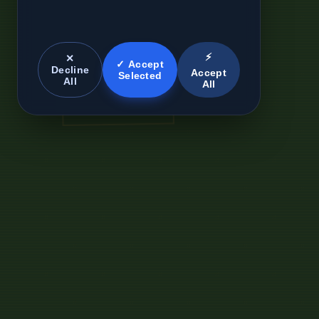
⚡
✕
✓ Accept
Decline
Accept
Selected
All
All